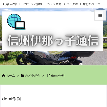
趣味の窓
アマチュア無線
カメラ紹介
バイク達
旅行のページ

問い合わせ
投稿ホーム


メニュ

サイド

長野県伊那市から趣味やさまざまな話題を提供します。
前へ

次へ

ホーム
>

カメラ紹介
>

demi作例

検索
demi作例