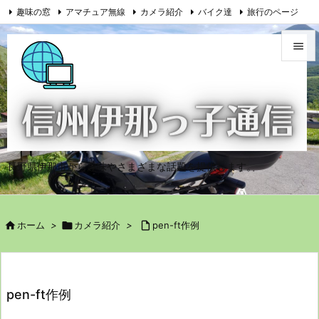
趣味の窓
アマチュア無線
カメラ紹介
バイク達
旅行のページ

問い合わせ
投稿ホーム


メニュ

サイド

長野県伊那市から趣味やさまざまな話題を提供します。
前へ

次へ

ホーム
>

カメラ紹介
>

pen-ft作例

検索
pen-ft作例